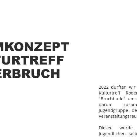
MKONZEPT
TURTREFF
ERBRUCH
2022 durften wi
Kulturtreff Rod
"Bruchbude" umse
darum zusa
Jugendgruppe des
Veranstaltungsrau
Dieser wurd
Jugendlichen sel