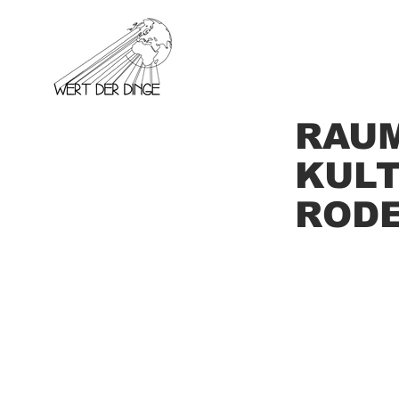
RAU
KUL
ROD